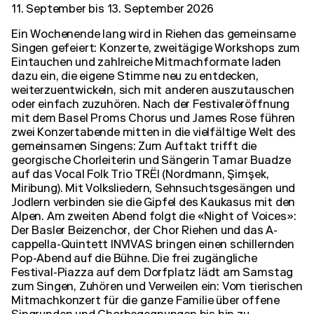
11. September
bis
13. September 2026
Ein Wochenende lang wird in Riehen das gemeinsame
Singen gefeiert: Konzerte, zweitägige Workshops zum
Eintauchen und zahlreiche Mitmachformate laden
dazu ein, die eigene Stimme neu zu entdecken,
weiterzuentwickeln, sich mit anderen auszutauschen
oder einfach zuzuhören. Nach der Festivaleröffnung
mit dem Basel Proms Chorus und James Rose führen
zwei Konzertabende mitten in die vielfältige Welt des
gemeinsamen Singens: Zum Auftakt trifft die
georgische Chorleiterin und Sängerin Tamar Buadze
auf das Vocal Folk Trio TRËI (Nordmann, Şimşek,
Miribung). Mit Volksliedern, Sehnsuchtsgesängen und
Jodlern verbinden sie die Gipfel des Kaukasus mit den
Alpen. Am zweiten Abend folgt die «Night of Voices»:
Der Basler Beizenchor, der Chor Riehen und das A-
cappella-Quintett INVIVAS bringen einen schillernden
Pop-Abend auf die Bühne. Die frei zugängliche
Festival-Piazza auf dem Dorfplatz lädt am Samstag
zum Singen, Zuhören und Verweilen ein: Vom tierischen
Mitmachkonzert für die ganze Familie über offene