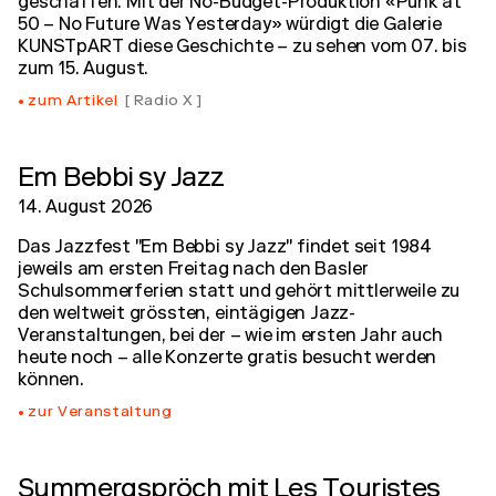
geschaffen. Mit der No-Budget-Produktion «Punk at
50 – No Future Was Yesterday» würdigt die Galerie
KUNSTpART diese Geschichte – zu sehen vom 07. bis
zum 15. August.
zum Artikel
Radio X
Em Bebbi sy Jazz
14. August 2026
Das Jazzfest "Em Bebbi sy Jazz" findet seit 1984
jeweils am ersten Freitag nach den Basler
Schulsommerferien statt und gehört mittlerweile zu
den weltweit grössten, eintägigen Jazz-
Veranstaltungen, bei der – wie im ersten Jahr auch
heute noch – alle Konzerte gratis besucht werden
können.
zur Veranstaltung
Summergspröch mit Les Touristes