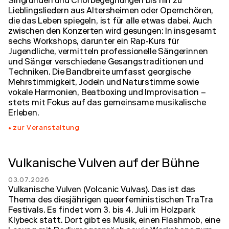
Singrunden und Chorbegegnungen bis hin zu
Lieblingsliedern aus Altersheimen oder Opernchören,
die das Leben spiegeln, ist für alle etwas dabei. Auch
zwischen den Konzerten wird gesungen: In insgesamt
sechs Workshops, darunter ein Rap-Kurs für
Jugendliche, vermitteln professionelle Sängerinnen
und Sänger verschiedene Gesangstraditionen und
Techniken. Die Bandbreite umfasst georgische
Mehrstimmigkeit, Jodeln und Naturstimme sowie
vokale Harmonien, Beatboxing und Improvisation –
stets mit Fokus auf das gemeinsame musikalische
Erleben.
zur Veranstaltung
Vulkanische Vulven auf der Bühne
03.07.2026
Vulkanische Vulven (Volcanic Vulvas). Das ist das
Thema des diesjährigen queerfeministischen TraTra
Festivals. Es findet vom 3. bis 4. Juli im Holzpark
Klybeck statt. Dort gibt es Musik, einen Flashmob, eine