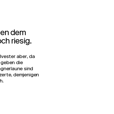
hen dem
ch riesig.
lvester aber, da
u geben die
agnerlaune sind
zerte, demjenigen
h.