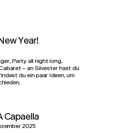
y New Year!
er, Party all night long,
Cabaret – an Silvester hast du
findest du ein paar Ideen, um
chieden.
A Capaella
ezember 2025