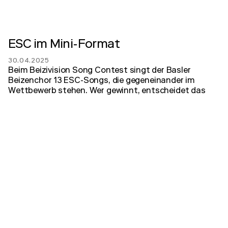
ESC im Mini-Format
30.04.2025
Beim Beizivision Song Contest singt der Basler
Beizenchor 13 ESC-Songs, die gegeneinander im
Wettbewerb stehen. Wer gewinnt, entscheidet das
Publikum, bevor die Afterparty die ESC-Woche
einläutet – also nichts wie los in die Gannet am 10.
Mai!
zum Artikel
Basellive