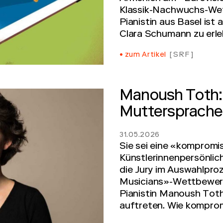
Klassik-Nachwuchs-We
Pianistin aus Basel ist 
Clara Schumann zu erle
zum Artikel
SRF
Manoush Toth: 
Muttersprache
31.05.2026
Sie sei eine «kompromi
Künstlerinnenpersönlic
die Jury im Auswahlpro
Musicians»-Wettbewerb.
Pianistin Manoush Toth
auftreten. Wie kompromi