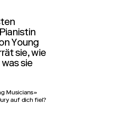
sten
Pianistin
ion Young
rät sie, wie
 was sie
ng Musicians»
ry auf dich fiel?