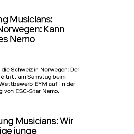
ng Musicians:
 Norwegen: Kann
é es Nemo
 die Schweiz in Norwegen: Der
aré tritt am Samstag beim
k-Wettbewerb EYM auf. In der
ag von ESC-Star Nemo.
ung Musicians: Wir
ige junge