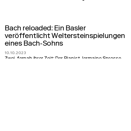
Bach reloaded: Ein Basler
veröffentlicht Weltersteinspielungen
eines Bach-Sohns
10.10.2023
Zwei, fernab ihrer Zeit: Der Pianist Jermaine Sprosse
legt Aufnahmen nie veröffentlichter Werke von
Johann Christoph Friedrich Bach vor – und eine eigene
Fantasie in dessen kompositorischem Stil.
zum Artikel
BZ Basel
Bach zum Dritten: Die
(Orchester-)Suite
17.04.2022
Die insgesamt vier Orchestersuiten gehören zu den