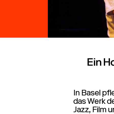
Ein H
In Basel pfl
das Werk d
Jazz, Film 