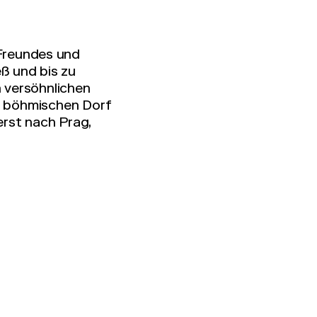
 Freundes und
ß und bis zu
 versöhnlichen
im böhmischen Dorf
erst nach Prag,