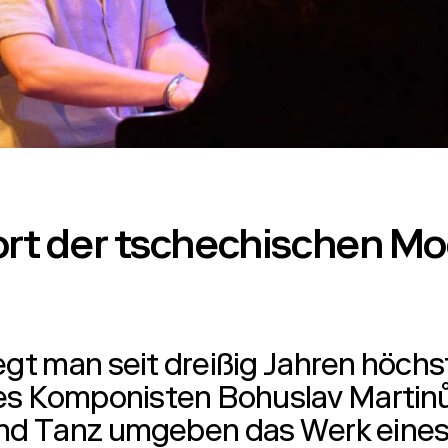
ort der tschechischen M
egt man seit dreißig Jahren höchst
es Komponisten Bohuslav Martinů
und Tanz umgeben das Werk eines