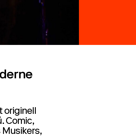
oderne
 originell
. Comic,
 Musikers,