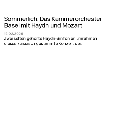
Sommerlich: Das Kammerorchester
Basel mit Haydn und Mozart
15.02.2026
Zwei selten gehörte Haydn-Sinfonien umrahmen
dieses klassisch gestimmte Konzert des
Kammerorchester Basel. Haydns Musik ist dem
Schweizer Top-Orchester seit geraumer Zeit
schliesslich auch sehr nah.
zum Artikel
SRF
Spiel mir das Lied vom Tod
20.09.2025
Zum Abschluss des neuen Festivals «Macht Musik»
brachten das Kammerorchester und Heinz Holliger
Schostakowitschs Sinfonie über den Tod auf die
Bühne. Und Beethoven in neuem Gewand.