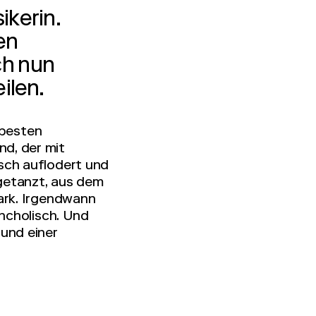
ikerin.
en
ch nun
ilen.
 besten
nd, der mit
sch auflodert und
getanzt, aus dem
ark. Irgendwann
ancholisch. Und
und einer