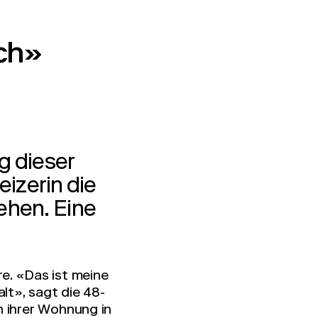
ch»
g dieser
izerin die
ehen. Eine
re. «Das ist meine
lt», sagt die 48-
n ihrer Wohnung in