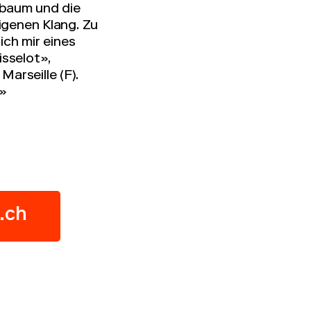
sbaum und die
igenen Klang. Zu
ch mir eines
isselot»,
arseille (F).
.»
e.ch