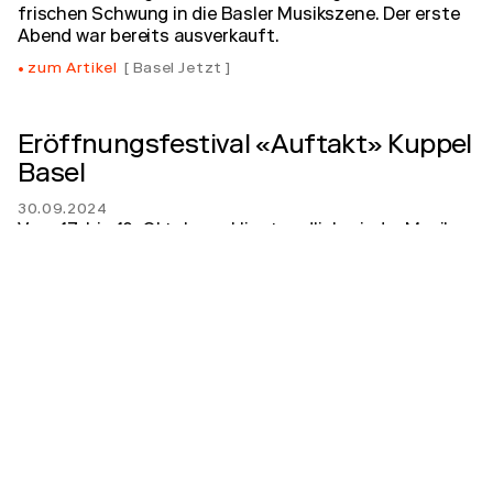
frischen Schwung in die Basler Musikszene. Der erste
Abend war bereits ausverkauft.
zum Artikel
Basel Jetzt
Eröffnungsfestival «Auftakt» Kuppel
Basel
30.09.2024
Vom 17. bis 19. Oktober erklingt endlich wieder Musik
im Nachtigallenwäldeli! Die neu gebaute Kuppel öffnet
ihre Tore und lädt zu einem dreitägigen
Eröffnungsfestival ein.
zum Artikel
Basellive
Basel eröffnet neue Kuppel mit
Festival
06.09.2024
In der neuen Basler Kuppel sollen wöchentlich bis zu