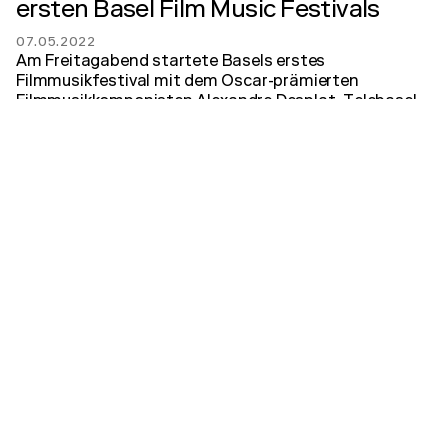
ersten Basel Film Music Festivals
07.05.2022
Am Freitagabend startete Basels erstes
Filmmusikfestival mit dem Oscar-prämierten
Filmmusikkomponisten Alexandre Desplat. Telebasel
war bei der Generalprobe.
zum Artikel
TeleBasel
Oscarpreisträger im Stadtcasino
Basel: «Jeder Film hat seinen eigenen
Klang»
05.05.2022
Der zweifache Oscarpreisträger und Komponist
Alexandre Desplat dirigiert am Freitag das
Sinfonieorchester Basel im Stadtcasino.
zum Artikel
BZ Basel