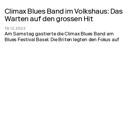
Climax Blues Band im Volkshaus: Das
Warten auf den grossen Hit
19.12.2022
Am Samstag gastierte die Climax Blues Band am
Blues Festival Basel. Die Briten legten den Fokus auf
ihr aktuelles Album.
zum Artikel
BZ Basel
Blues Festival Basel überzeugt mit
Line-up
02.11.2022
Eröffnet wird das Spektakel in Basel durch die
britische Climax Blues Band. Die Band aus Stafford
(UK) gehört zu den Pionieren der britischen Szene.
Zwar prägen sie die europäischen Konzertbühnen seit
Jahrzehnten, doch werden sie nie langweilig.
zum Artikel
Nau.ch