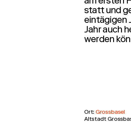
am ersten F
statt und g
eintägigen 
Jahr auch h
werden kön
Ort:
Grossbasel
Altstadt Grossbas