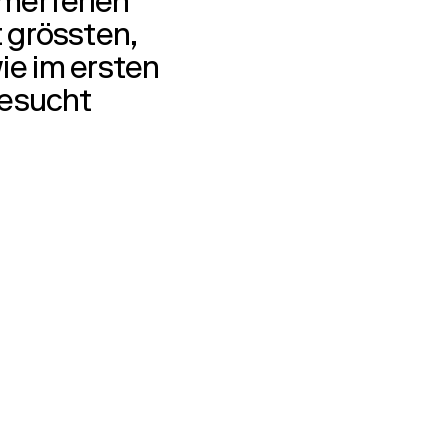
merferien
t grössten,
ie im ersten
besucht