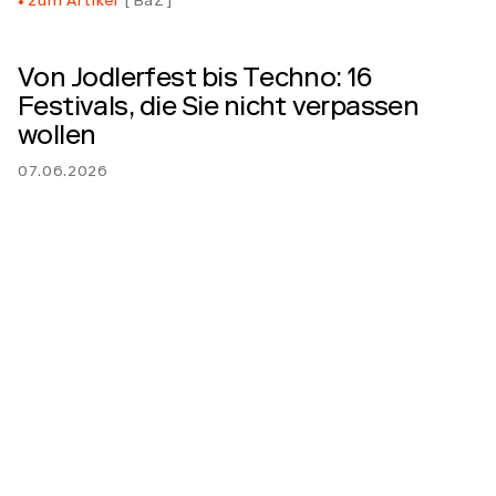
zum Artikel
BaZ
Von Jodlerfest bis Techno: 16
Festivals, die Sie nicht verpassen
wollen
07.06.2026
Die Region Basel feiert von Juni bis August durch. Ob
Klassik im Park im Grünen, Techno am Rheinufer oder
Jodeln am Spalenberg – langweilig wird es nicht. Eine
Übersicht.
zum Artikel
BaZ
Das bringt die Open-Air-Saison in der
Region
04.06.2026
Musik unter freiem Himmel floriert. In den hitzigen
Sommermonaten spriessen die hiesigen