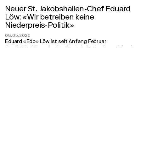
Neuer St. Jakobshallen-Chef Eduard
Löw: «Wir betreiben keine
Niederpreis-Politik»
08.05.2026
Eduard «Edo» Löw ist seit Anfang Februar
Geschäftsführer der St. Jakobshalle. Im Gespräch mit
der bz blickt er auf seine ersten drei Monate im Amt
zurück und macht sich Gedanken zur Zukunft dieses in
der Region vieldiskutierten Politikums.
zum Artikel
BZ Basel
Rushhour und intimer Rausch in
Basel
05.03.2026
Die St. Jakobshalle dürfte der kleinste Saal sein, den
Rush auf ihrer kommenden Tour bespielen. Dass das
Basler Konzert der kanadischen Band zur Schweizer