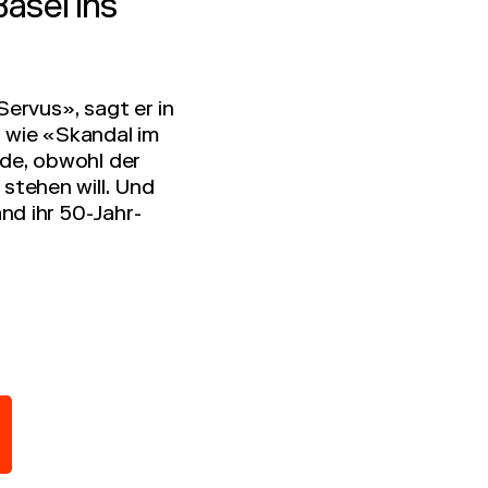
asel ins
ervus», sagt er in
 wie «Skandal im
de, obwohl der
stehen will. Und
nd ihr 50-Jahr-