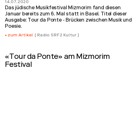
14.07.2020
Das jüdische Musikfestival Mizmorim fand diesen
Januar bereits zum 6. Mal statt in Basel. Titel dieser
Ausgabe: Tour da Ponte - Brücken zwischen Musik und
Poesie.
zum Artikel
Radio SRF2 Kultur
«Tour da Ponte» am Mizmorim
Festival
24.03.2020
Im Konzertsaal
zum Artikel
SRF2
Mizmorim-Festival klassischer
jüdischer Musik in Basel
22.01.2020
Sechstes Mizmorim Festival in Basel widmet sich dem